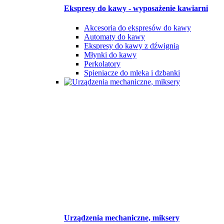
Ekspresy do kawy - wyposażenie kawiarni
Akcesoria do ekspresów do kawy
Automaty do kawy
Ekspresy do kawy z dźwignią
Młynki do kawy
Perkolatory
Spieniacze do mleka i dzbanki
Urządzenia mechaniczne, miksery