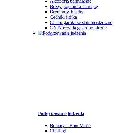
Akcesoria barmańskie
Boxy, pojemniki na mąkę
Brytfanny, blachy
Cedniki i sitka
Gastro garnki ze stali nierdzewnej
GN Naczynia gastronomiczne
Podgrzewanie jedzenia
Bemary – Bain Marie
Chafingi