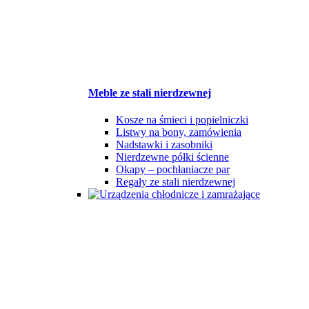
Meble ze stali nierdzewnej
Kosze na śmieci i popielniczki
Listwy na bony, zamówienia
Nadstawki i zasobniki
Nierdzewne półki ścienne
Okapy – pochłaniacze par
Regały ze stali nierdzewnej