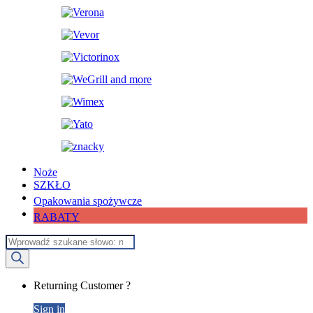
Noże
SZKŁO
Opakowania spożywcze
RABATY
Wyszukiwarka
produktów
My
Returning Customer ?
Account
Sign in