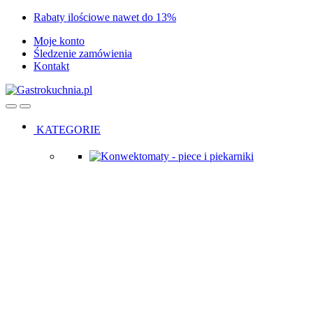
Skip
Skip
Rabaty ilościowe nawet do 13%
to
to
Moje konto
navigation
content
Śledzenie zamówienia
Kontakt
Open
Close
KATEGORIE