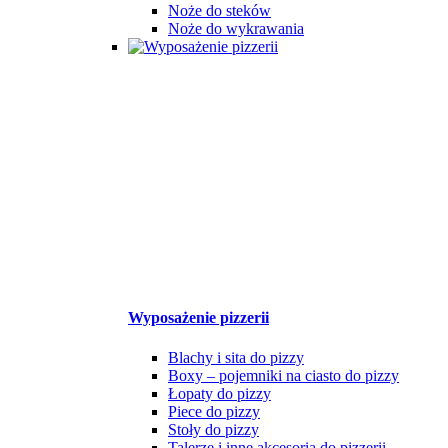
Noże do steków
Noże do wykrawania
Wyposażenie pizzerii
Blachy i sita do pizzy
Boxy – pojemniki na ciasto do pizzy
Łopaty do pizzy
Piece do pizzy
Stoły do pizzy
Talerze i inne akcesoria do pizzerii