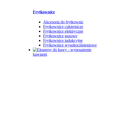
Frytkownice
Akcesoria do frytkownic
Frytkownice cukiernicze
Frytkownice elektryczne
Frytkownice gazowe
Frytkownice indukcyjne
Frytkownice wysokociśnieniowe