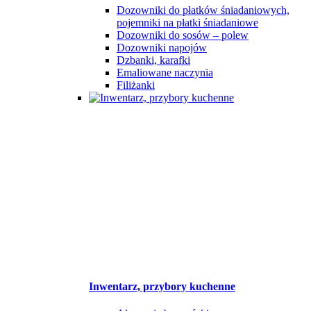
Dozowniki do płatków śniadaniowych,
pojemniki na płatki śniadaniowe
Dozowniki do sosów – polew
Dozowniki napojów
Dzbanki, karafki
Emaliowane naczynia
Filiżanki
Inwentarz, przybory kuchenne