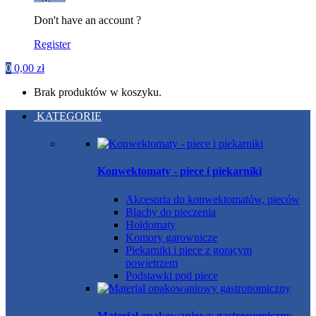
Don't have an account ?
Register
0
0,00
zł
Brak produktów w koszyku.
KATEGORIE
Konwektomaty - piece i piekarniki
Akcesoria do konwektomatów, pieców
Blachy do pieczenia
Holdomaty
Komory garownicze
Piekarniki i piece z gorącym
powietrzem
Podstawki pod piece
Materiał opakowaniowy gastronomiczny