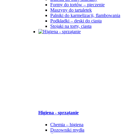
Formy do tortów – pieczenie
Maszyny do tartaletek
Palniki do karmelizacji, flambowania
Podkładki – deski do ciasta
Stojaki na torty, ciasta
Higiena - sprzątanie
Chemia – higiena
Dozowniki mydła