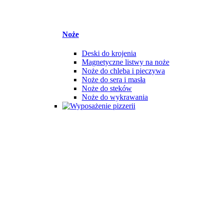
Noże
Deski do krojenia
Magnetyczne listwy na noże
Noże do chleba i pieczywa
Noże do sera i masła
Noże do steków
Noże do wykrawania