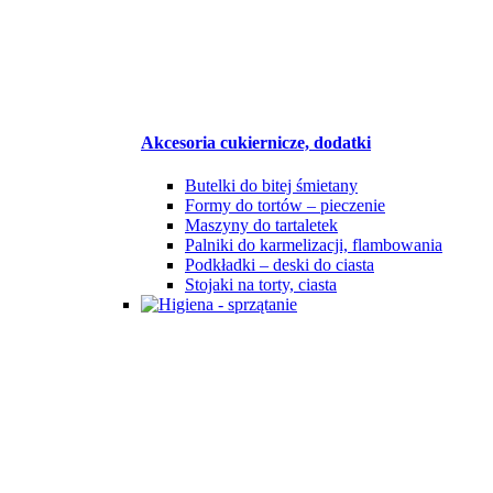
Akcesoria cukiernicze, dodatki
Butelki do bitej śmietany
Formy do tortów – pieczenie
Maszyny do tartaletek
Palniki do karmelizacji, flambowania
Podkładki – deski do ciasta
Stojaki na torty, ciasta