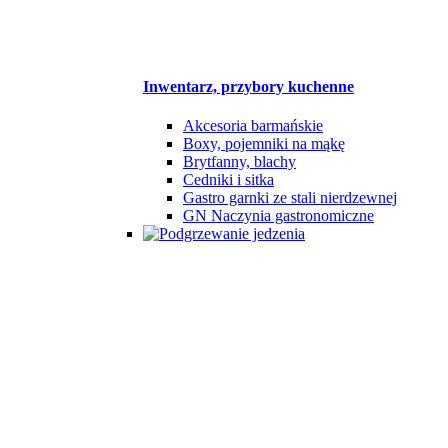
Inwentarz, przybory kuchenne
Akcesoria barmańskie
Boxy, pojemniki na mąkę
Brytfanny, blachy
Cedniki i sitka
Gastro garnki ze stali nierdzewnej
GN Naczynia gastronomiczne