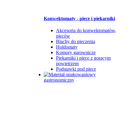
Konwektomaty - piece i piekarniki
Akcesoria do konwektomatów,
pieców
Blachy do pieczenia
Holdomaty
Komory garownicze
Piekarniki i piece z gorącym
powietrzem
Podstawki pod piece