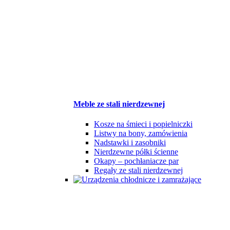
Meble ze stali nierdzewnej
Kosze na śmieci i popielniczki
Listwy na bony, zamówienia
Nadstawki i zasobniki
Nierdzewne półki ścienne
Okapy – pochłaniacze par
Regały ze stali nierdzewnej