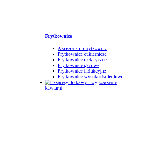
Frytkownice
Akcesoria do frytkownic
Frytkownice cukiernicze
Frytkownice elektryczne
Frytkownice gazowe
Frytkownice indukcyjne
Frytkownice wysokociśnieniowe