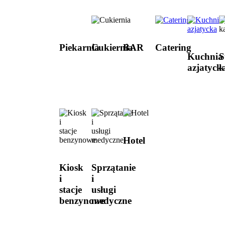
Piekarnia
Cukiernia
BAR
Catering
Kuchnia
S
azjatyck
k
Hotel
Kiosk
Sprzątanie
i
i
stacje
usługi
benzynowe
medyczne