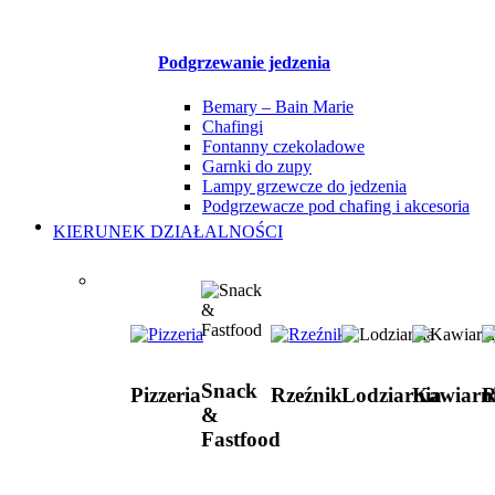
Podgrzewanie jedzenia
Bemary – Bain Marie
Chafingi
Fontanny czekoladowe
Garnki do zupy
Lampy grzewcze do jedzenia
Podgrzewacze pod chafing i akcesoria
KIERUNEK DZIAŁALNOŚCI
Snack
Pizzeria
Rzeźnik
Lodziarnia
Kawiarn
R
&
Fastfood