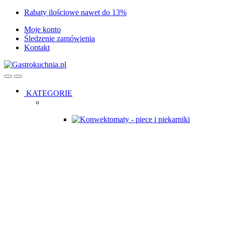
Skip
Skip
Rabaty ilościowe nawet do 13%
to
to
Moje konto
navigation
content
Śledzenie zamówienia
Kontakt
Open
Close
KATEGORIE