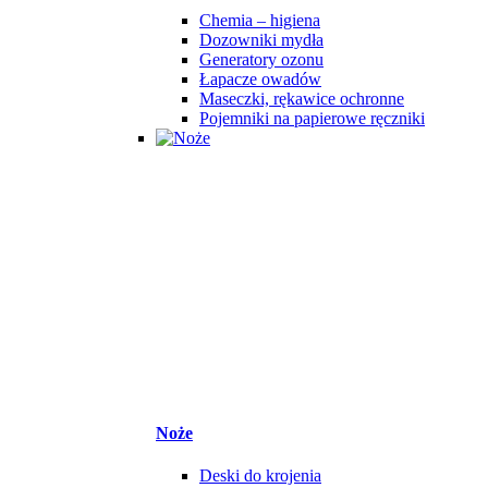
Chemia – higiena
Dozowniki mydła
Generatory ozonu
Łapacze owadów
Maseczki, rękawice ochronne
Pojemniki na papierowe ręczniki
Noże
Deski do krojenia