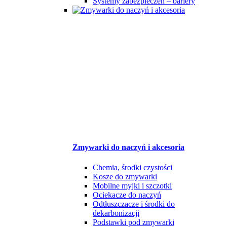
Systemy zabezpieczeń – bariery
Zmywarki do naczyń i akcesoria
Chemia, środki czystości
Kosze do zmywarki
Mobilne myjki i szczotki
Ociekacze do naczyń
Odtłuszczacze i środki do
dekarbonizacji
Podstawki pod zmywarki