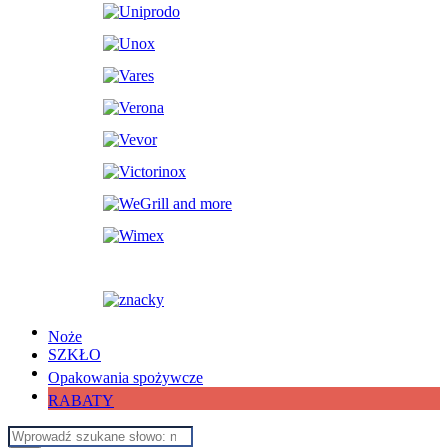
Noże
SZKŁO
Opakowania spożywcze
RABATY
Wyszukiwarka