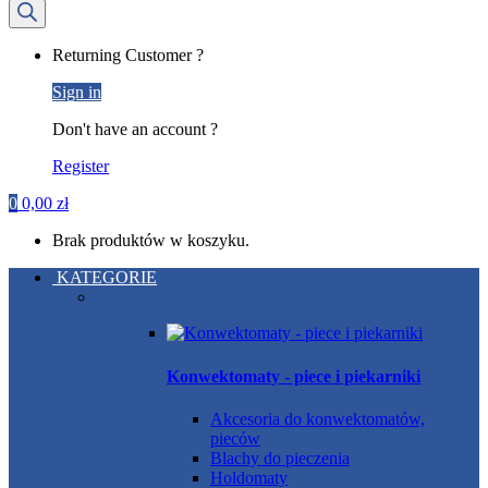
produktów
My
Returning Customer ?
Account
Sign in
Don't have an account ?
Register
0
0,00
zł
Brak produktów w koszyku.
KATEGORIE
Konwektomaty - piece i piekarniki
Akcesoria do konwektomatów,
pieców
Blachy do pieczenia
Holdomaty