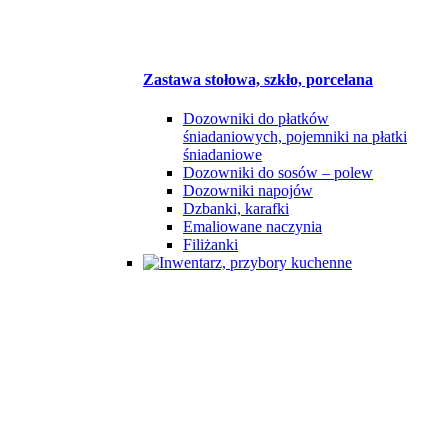
Zastawa stołowa, szkło, porcelana
Dozowniki do płatków
śniadaniowych, pojemniki na płatki
śniadaniowe
Dozowniki do sosów – polew
Dozowniki napojów
Dzbanki, karafki
Emaliowane naczynia
Filiżanki