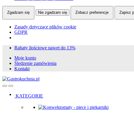
Zgadzam się
Nie zgadzam się
Zobacz preferencje
Zapisz p
Zasady dotyczące plików cookie
GDPR
Skip
Skip
Rabaty ilościowe nawet do 13%
to
to
Moje konto
navigation
content
Śledzenie zamówienia
Kontakt
Open
Close
KATEGORIE