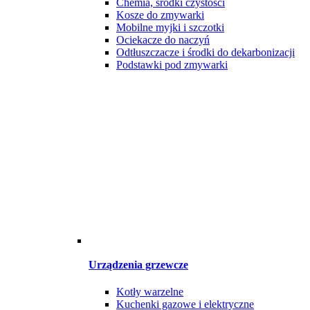
Chemia, środki czystości
Kosze do zmywarki
Mobilne myjki i szczotki
Ociekacze do naczyń
Odtłuszczacze i środki do dekarbonizacji
Podstawki pod zmywarki
Urządzenia grzewcze
Kotły warzelne
Kuchenki gazowe i elektryczne