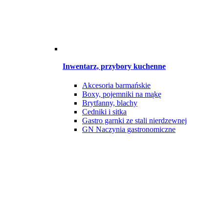
Inwentarz, przybory kuchenne
Akcesoria barmańskie
Boxy, pojemniki na mąkę
Brytfanny, blachy
Cedniki i sitka
Gastro garnki ze stali nierdzewnej
GN Naczynia gastronomiczne