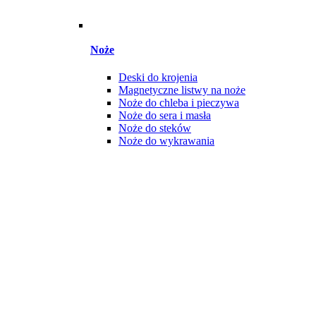
Noże
Deski do krojenia
Magnetyczne listwy na noże
Noże do chleba i pieczywa
Noże do sera i masła
Noże do steków
Noże do wykrawania