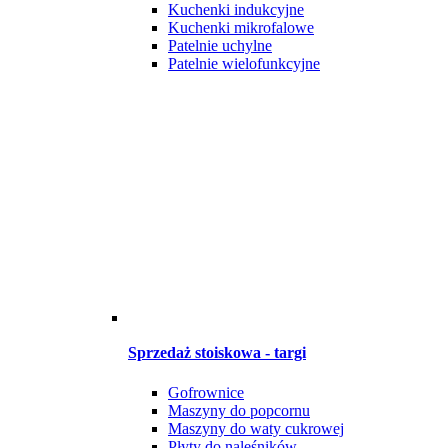
Kuchenki indukcyjne
Kuchenki mikrofalowe
Patelnie uchylne
Patelnie wielofunkcyjne
Sprzedaż stoiskowa - targi
Gofrownice
Maszyny do popcornu
Maszyny do waty cukrowej
Płyty do naleśników