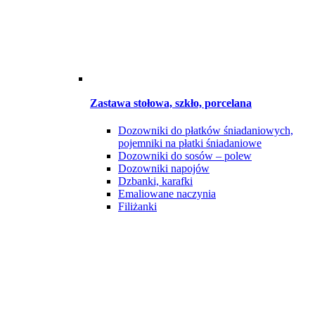
Zastawa stołowa, szkło, porcelana
Dozowniki do płatków śniadaniowych,
pojemniki na płatki śniadaniowe
Dozowniki do sosów – polew
Dozowniki napojów
Dzbanki, karafki
Emaliowane naczynia
Filiżanki