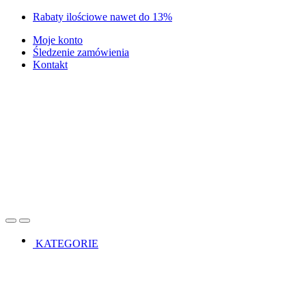
Skip
Skip
Rabaty ilościowe nawet do 13%
to
to
Moje konto
navigation
content
Śledzenie zamówienia
Kontakt
Open
Close
KATEGORIE