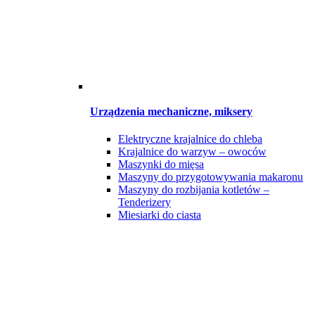
Urządzenia mechaniczne, miksery
Elektryczne krajalnice do chleba
Krajalnice do warzyw – owoców
Maszynki do mięsa
Maszyny do przygotowywania makaronu
Maszyny do rozbijania kotletów –
Tenderizery
Miesiarki do ciasta