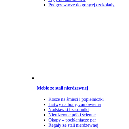
Podgrzewacze do gorącej czekolady
Meble ze stali nierdzewnej
Kosze na śmieci i popielniczki
Listwy na bony, zamówienia
Nadstawki i zasobniki
Nierdzewne półki ścienne
Okapy – pochłaniacze par
Regały ze stali nierdzewnej