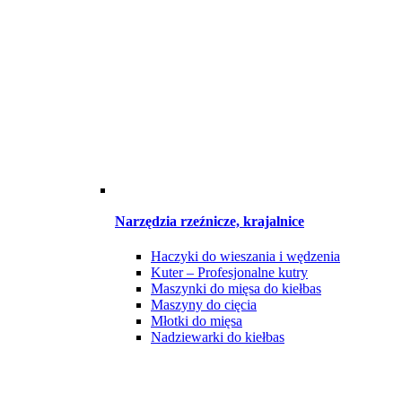
Narzędzia rzeźnicze, krajalnice
Haczyki do wieszania i wędzenia
Kuter – Profesjonalne kutry
Maszynki do mięsa do kiełbas
Maszyny do cięcia
Młotki do mięsa
Nadziewarki do kiełbas