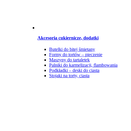
Akcesoria cukiernicze, dodatki
Butelki do bitej śmietany
Formy do tortów – pieczenie
Maszyny do tartaletek
Palniki do karmelizacji, flambowania
Podkładki – deski do ciasta
Stojaki na torty, ciasta