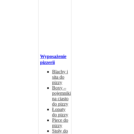
Wyposażenie
pizzerii
Blachy i
sita do
pizzy
Boxy –
pojemniki
na ciasto
do pizzy
Łopaty
do pizzy
Piece do
pizzy
Stoły do