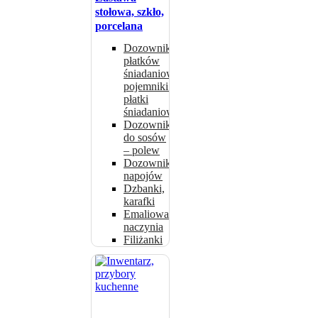
stołowa, szkło,
porcelana
Dozowniki do
płatków
śniadaniowych,
pojemniki na
płatki
śniadaniowe
Dozowniki
do sosów
– polew
Dozowniki
napojów
Dzbanki,
karafki
Emaliowane
naczynia
Filiżanki