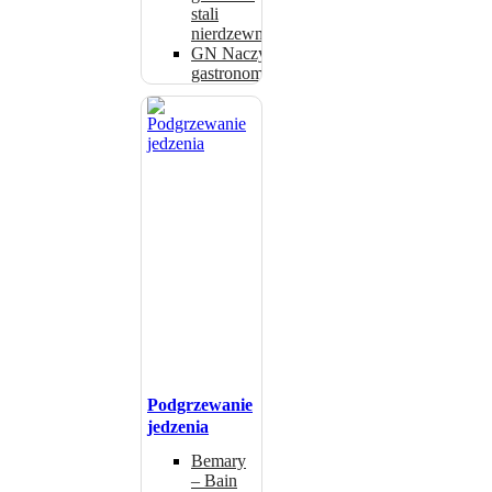
stali
nierdzewnej
GN Naczynia
gastronomiczne
Podgrzewanie
jedzenia
Bemary
– Bain