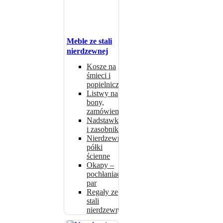
Meble ze stali
nierdzewnej
Kosze na
śmieci i
popielniczki
Listwy na
bony,
zamówienia
Nadstawki
i zasobniki
Nierdzewne
półki
ścienne
Okapy –
pochłaniacze
par
Regały ze
stali
nierdzewnej