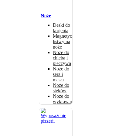
Noże
Deski do
krojenia
Magnetyczne
listwy na
noże
Noże do
chleba i
pieczywa
Noże do
sera i
masła
Noże do
steków
Noże do
wykrawania