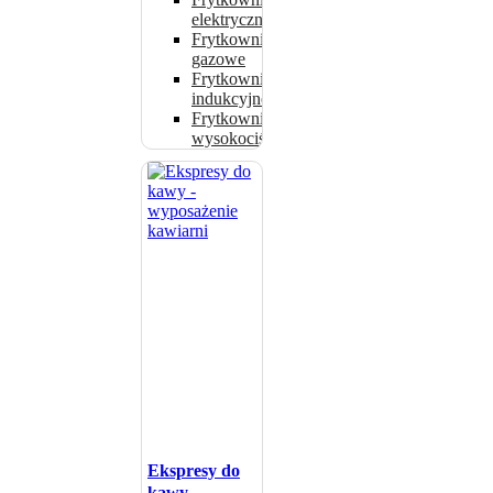
elektryczne
Frytkownice
gazowe
Frytkownice
indukcyjne
Frytkownice
wysokociśnieniowe
Ekspresy do
kawy -