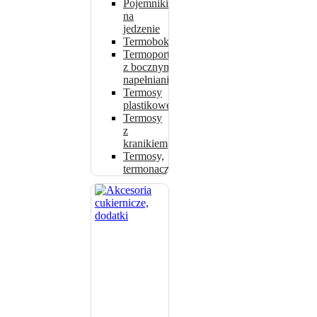
Pojemniki
na
jedzenie
Termoboksy
Termoporty
z bocznym
napełnianiem
Termosy
plastikowe
Termosy
z
kranikiem
Termosy,
termonaczynia