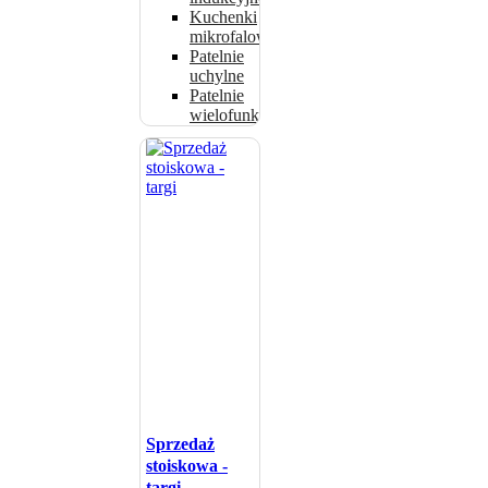
Kuchenki
mikrofalowe
Patelnie
uchylne
Patelnie
wielofunkcyjne
Sprzedaż
stoiskowa -
targi