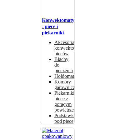
Konwektomaty
- piece i
piekarniki
Akcesoria do
konwektomatów,
pieców
Blachy
do
pieczenia
Holdomaty
Komory
garownicze
Piekarniki i
piece z
gorącym
powietrzem
Podstawki
pod piece