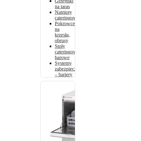
Grzejniki
na taras
Namioty
cateringowe
Pokrowce
na
krzesła,
obrusy
Stoły
cateringowe,
barowe
Systemy
zabezpieczeń
– bariery