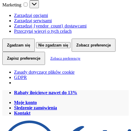
Marketing
Marketing
Zarządzaj opcjami
Zarządzaj serwisami
Zarządzaj {vendor_count} dostawcami
Przeczytaj więcej o tych celach
Zgadzam się
Nie zgadzam się
Zobacz preferencje
Zapisz preferencje
Zobacz preferencje
Zasady dotyczące plików cookie
GDPR
Skip
Skip
Rabaty ilościowe nawet do 13%
to
to
Moje konto
navigation
content
Śledzenie zamówienia
Kontakt