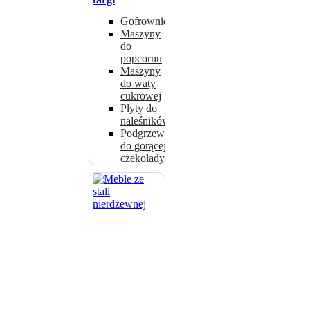
Gofrownice
Maszyny
do
popcornu
Maszyny
do waty
cukrowej
Płyty do
naleśników
Podgrzewacze
do gorącej
czekolady