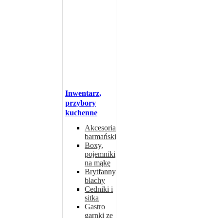
Inwentarz,
przybory
kuchenne
Akcesoria
barmańskie
Boxy,
pojemniki
na mąkę
Brytfanny,
blachy
Cedniki i
sitka
Gastro
garnki ze