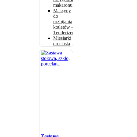
makaronu
Maszyny
do
rozbijania
kotletów –
Tenderizery
Miesiarki
do ciasta
Zastawa