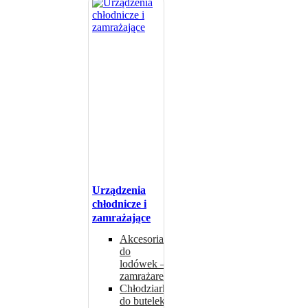
Urządzenia
chłodnicze i
zamrażające
Akcesoria
do
lodówek –
zamrażarek
Chłodziarki
do butelek