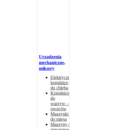
Urządzenia
mechaniczne,
miksery
Elektryczne
krajalnice
do chleba
Krajalnice
do
warzyw –
owoców
Maszynki
do mięsa
Maszyny do
przygotowywania