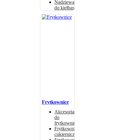
Nadziewarki
do kiełbas
Frytkownice
Akcesoria
do
frytkownic
Frytkownice
cukiernicze
Frytkownice