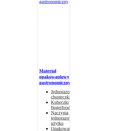
Materiał
opakowaniowy
gastronomiczny
Jednorazowe
chusteczki
Kubeczki
fingerfood
Naczynia
jednorazowego
użytku
Opakowania