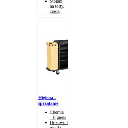
Stojaki
na torty,
ciasta
Higiena -
sprzątanie
Chemia
– higiena
Dozowniki
mydła