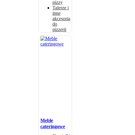
pizzy
Talerze i
inne
akcesoria
do
pizzerii
Meble
cateringowe