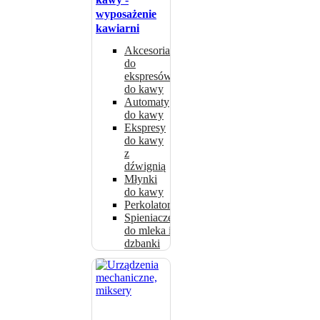
wyposażenie
kawiarni
Akcesoria
do
ekspresów
do kawy
Automaty
do kawy
Ekspresy
do kawy
z
dźwignią
Młynki
do kawy
Perkolatory
Spieniacze
do mleka i
dzbanki