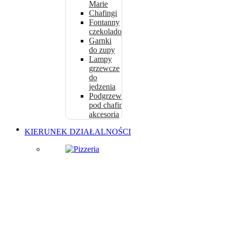
Marie
Chafingi
Fontanny
czekoladowe
Garnki
do zupy
Lampy
grzewcze
do
jedzenia
Podgrzewacze
pod chafing i
akcesoria
KIERUNEK DZIAŁALNOŚCI