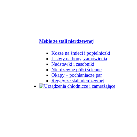
Meble ze stali nierdzewnej
Kosze na śmieci i popielniczki
Listwy na bony, zamówienia
Nadstawki i zasobniki
Nierdzewne półki ścienne
Okapy – pochłaniacze par
Regały ze stali nierdzewnej