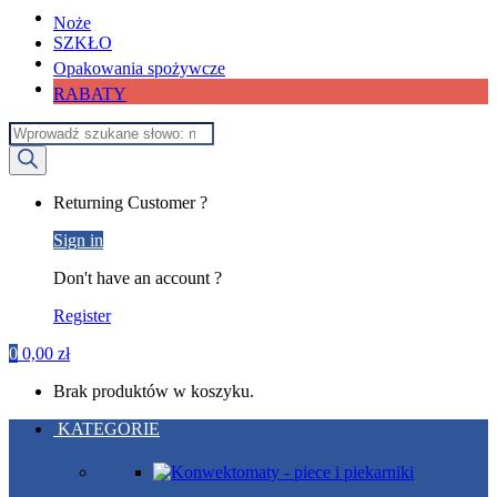
Noże
SZKŁO
Opakowania spożywcze
RABATY
Wyszukiwarka
produktów
My
Returning Customer ?
Account
Sign in
Don't have an account ?
Register
0
0,00
zł
Brak produktów w koszyku.
KATEGORIE