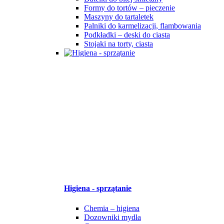
Formy do tortów – pieczenie
Maszyny do tartaletek
Palniki do karmelizacji, flambowania
Podkładki – deski do ciasta
Stojaki na torty, ciasta
Higiena - sprzątanie
Chemia – higiena
Dozowniki mydła