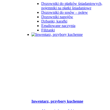
Dozowniki do płatków śniadaniowych,
pojemniki na płatki śniadaniowe
Dozowniki do sosów – polew
Dozowniki napojów
Dzbanki, karafki
Emaliowane naczynia
Filiżanki
Inwentarz, przybory kuchenne