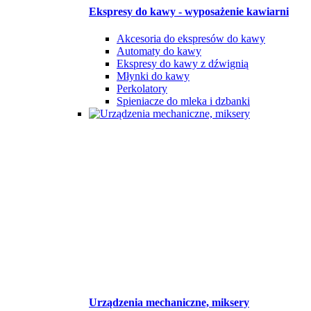
Ekspresy do kawy - wyposażenie kawiarni
Akcesoria do ekspresów do kawy
Automaty do kawy
Ekspresy do kawy z dźwignią
Młynki do kawy
Perkolatory
Spieniacze do mleka i dzbanki
Urządzenia mechaniczne, miksery