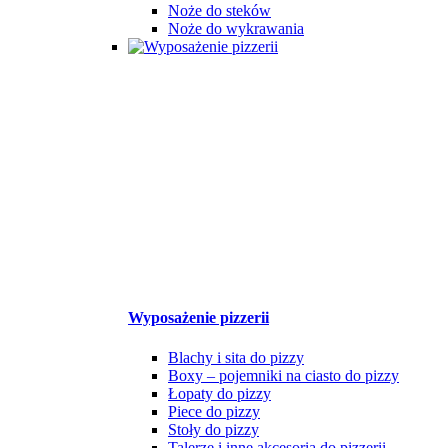
Noże do steków
Noże do wykrawania
Wyposażenie pizzerii
Blachy i sita do pizzy
Boxy – pojemniki na ciasto do pizzy
Łopaty do pizzy
Piece do pizzy
Stoły do pizzy
Talerze i inne akcesoria do pizzerii