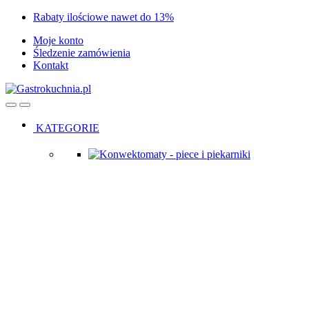
Skip
Skip
Rabaty ilościowe nawet do 13%
to
to
Moje konto
navigation
content
Śledzenie zamówienia
Kontakt
Open
Close
KATEGORIE