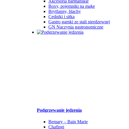
Akcesoria barmańskie
Boxy, pojemniki na mąkę
Brytfanny, blachy
Cedniki i sitka
Gastro garnki ze stali nierdzewnej
GN Naczynia gastronomiczne
Podgrzewanie jedzenia
Bemary – Bain Marie
Chafingi