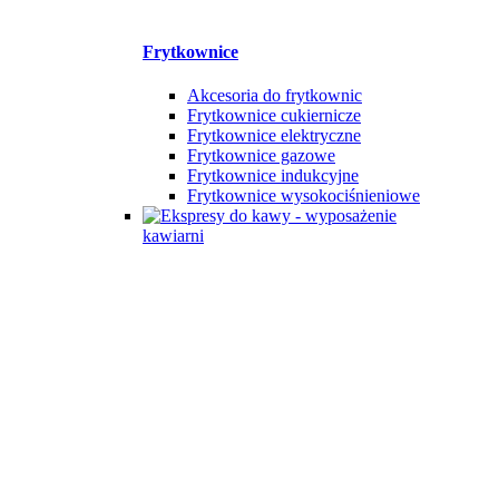
Frytkownice
Akcesoria do frytkownic
Frytkownice cukiernicze
Frytkownice elektryczne
Frytkownice gazowe
Frytkownice indukcyjne
Frytkownice wysokociśnieniowe