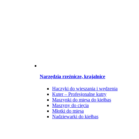
Narzędzia rzeźnicze, krajalnice
Haczyki do wieszania i wędzenia
Kuter – Profesjonalne kutry
Maszynki do mięsa do kiełbas
Maszyny do cięcia
Młotki do mięsa
Nadziewarki do kiełbas