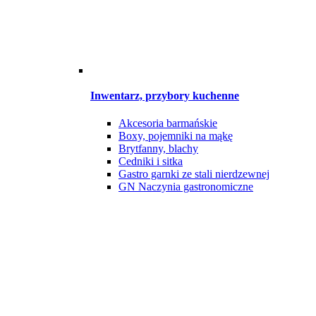
Inwentarz, przybory kuchenne
Akcesoria barmańskie
Boxy, pojemniki na mąkę
Brytfanny, blachy
Cedniki i sitka
Gastro garnki ze stali nierdzewnej
GN Naczynia gastronomiczne