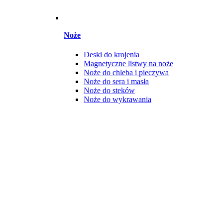
Noże
Deski do krojenia
Magnetyczne listwy na noże
Noże do chleba i pieczywa
Noże do sera i masła
Noże do steków
Noże do wykrawania