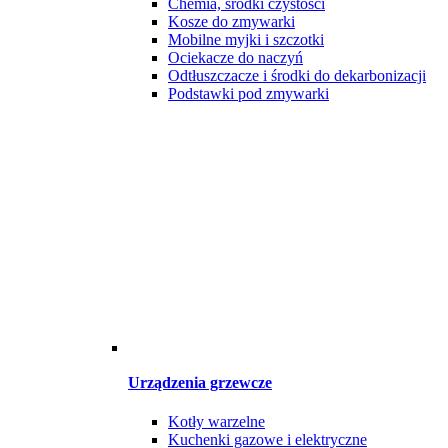
Chemia, środki czystości
Kosze do zmywarki
Mobilne myjki i szczotki
Ociekacze do naczyń
Odtłuszczacze i środki do dekarbonizacji
Podstawki pod zmywarki
Urządzenia grzewcze
Kotły warzelne
Kuchenki gazowe i elektryczne