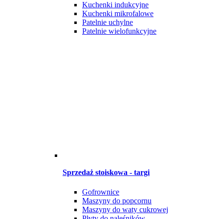
Kuchenki indukcyjne
Kuchenki mikrofalowe
Patelnie uchylne
Patelnie wielofunkcyjne
Sprzedaż stoiskowa - targi
Gofrownice
Maszyny do popcornu
Maszyny do waty cukrowej
Płyty do naleśników