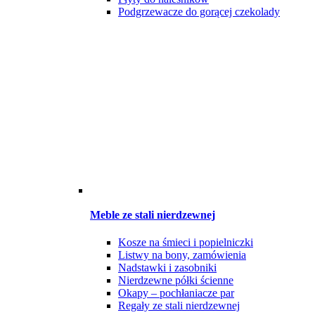
Podgrzewacze do gorącej czekolady
Meble ze stali nierdzewnej
Kosze na śmieci i popielniczki
Listwy na bony, zamówienia
Nadstawki i zasobniki
Nierdzewne półki ścienne
Okapy – pochłaniacze par
Regały ze stali nierdzewnej