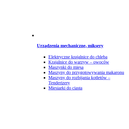
Urządzenia mechaniczne, miksery
Elektryczne krajalnice do chleba
Krajalnice do warzyw – owoców
Maszynki do mięsa
Maszyny do przygotowywania makaronu
Maszyny do rozbijania kotletów –
Tenderizery
Miesiarki do ciasta