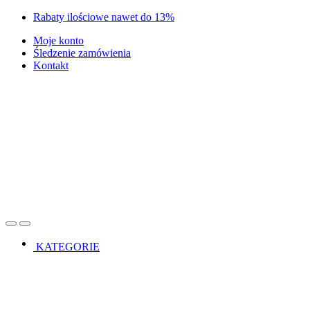
Skip
Skip
Rabaty ilościowe nawet do 13%
to
to
Moje konto
navigation
content
Śledzenie zamówienia
Kontakt
Open
Close
KATEGORIE