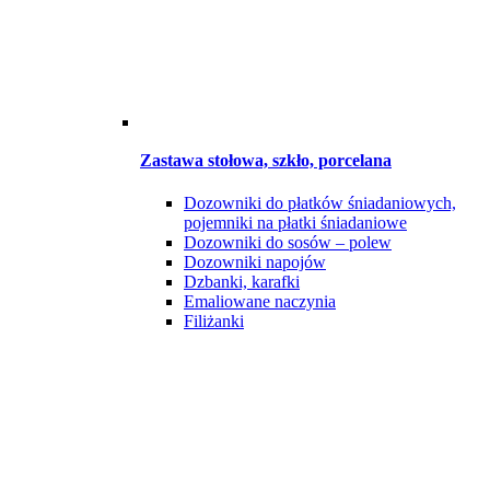
Zastawa stołowa, szkło, porcelana
Dozowniki do płatków śniadaniowych,
pojemniki na płatki śniadaniowe
Dozowniki do sosów – polew
Dozowniki napojów
Dzbanki, karafki
Emaliowane naczynia
Filiżanki