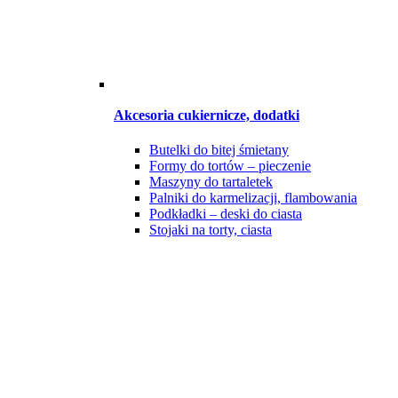
Akcesoria cukiernicze, dodatki
Butelki do bitej śmietany
Formy do tortów – pieczenie
Maszyny do tartaletek
Palniki do karmelizacji, flambowania
Podkładki – deski do ciasta
Stojaki na torty, ciasta