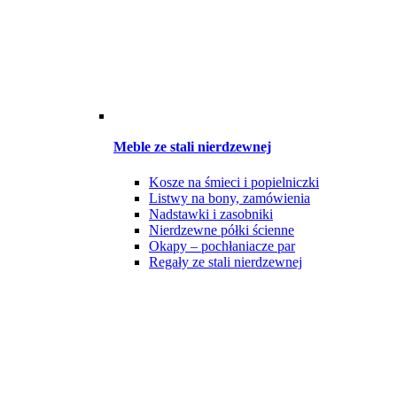
Meble ze stali nierdzewnej
Kosze na śmieci i popielniczki
Listwy na bony, zamówienia
Nadstawki i zasobniki
Nierdzewne półki ścienne
Okapy – pochłaniacze par
Regały ze stali nierdzewnej