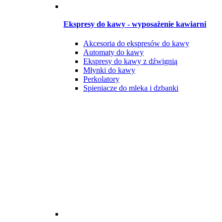
Ekspresy do kawy - wyposażenie kawiarni
Akcesoria do ekspresów do kawy
Automaty do kawy
Ekspresy do kawy z dźwignią
Młynki do kawy
Perkolatory
Spieniacze do mleka i dzbanki