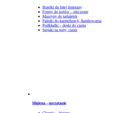
Butelki do bitej śmietany
Formy do tortów – pieczenie
Maszyny do tartaletek
Palniki do karmelizacji, flambowania
Podkładki – deski do ciasta
Stojaki na torty, ciasta
Higiena - sprzątanie
Chemia – higiena