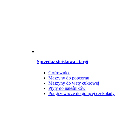
Sprzedaż stoiskowa - targi
Gofrownice
Maszyny do popcornu
Maszyny do waty cukrowej
Płyty do naleśników
Podgrzewacze do gorącej czekolady