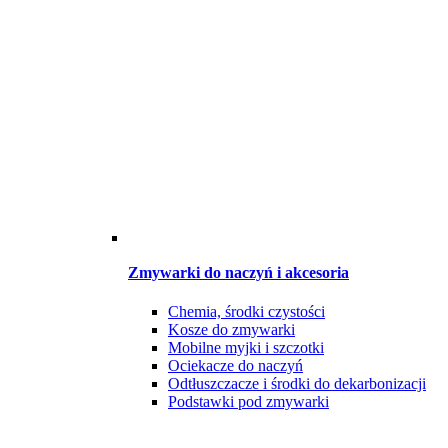
Zmywarki do naczyń i akcesoria
Chemia, środki czystości
Kosze do zmywarki
Mobilne myjki i szczotki
Ociekacze do naczyń
Odtłuszczacze i środki do dekarbonizacji
Podstawki pod zmywarki