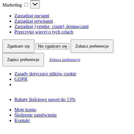
Marketing
Marketing
Zarządzaj opcjami
Zarządzaj serwisami
Zarządzaj {vendor_count} dostawcami
Przeczytaj więcej o tych celach
Zgadzam się
Nie zgadzam się
Zobacz preferencje
Zapisz preferencje
Zobacz preferencje
Zasady dotyczące plików cookie
GDPR
Skip
Skip
Rabaty ilościowe nawet do 13%
to
to
navigation
content
Moje konto
Śledzenie zamówienia
Kontakt