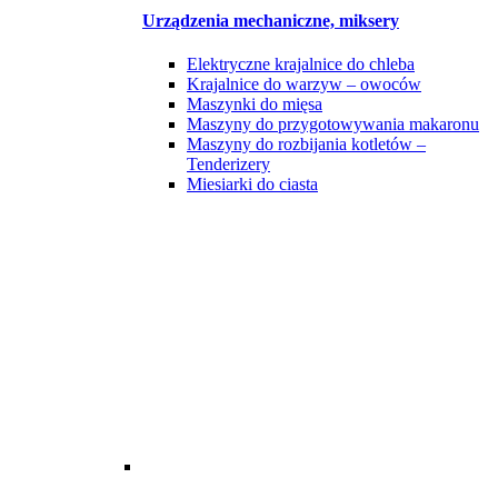
Urządzenia mechaniczne, miksery
Elektryczne krajalnice do chleba
Krajalnice do warzyw – owoców
Maszynki do mięsa
Maszyny do przygotowywania makaronu
Maszyny do rozbijania kotletów –
Tenderizery
Miesiarki do ciasta