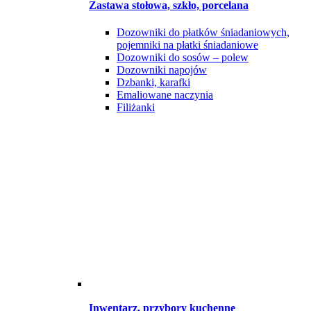
Zastawa stołowa, szkło, porcelana
Dozowniki do płatków śniadaniowych,
pojemniki na płatki śniadaniowe
Dozowniki do sosów – polew
Dozowniki napojów
Dzbanki, karafki
Emaliowane naczynia
Filiżanki
Inwentarz, przybory kuchenne