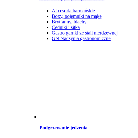
Akcesoria barmańskie
Boxy, pojemniki na mąkę
Brytfanny, blachy
Cedniki i sitka
Gastro garnki ze stali nierdzewnej
GN Naczynia gastronomiczne
Podgrzewanie jedzenia