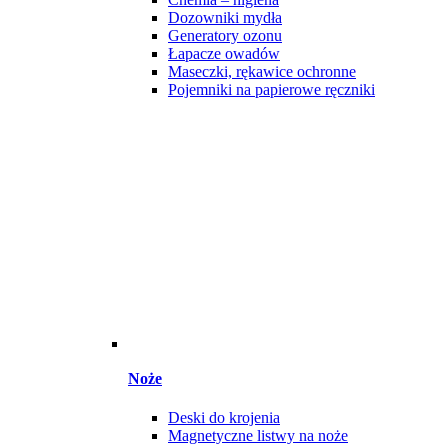
Dozowniki mydła
Generatory ozonu
Łapacze owadów
Maseczki, rękawice ochronne
Pojemniki na papierowe ręczniki
Noże
Deski do krojenia
Magnetyczne listwy na noże