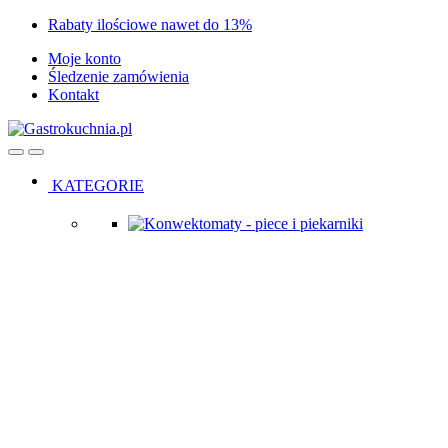
Skip
Skip
Rabaty ilościowe nawet do 13%
to
to
Moje konto
navigation
content
Śledzenie zamówienia
Kontakt
Open
Close
KATEGORIE