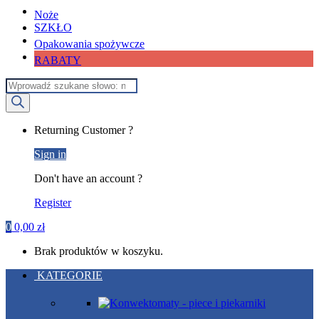
Noże
SZKŁO
Opakowania spożywcze
RABATY
Wyszukiwarka
produktów
My
Returning Customer ?
Account
Sign in
Don't have an account ?
Register
0
0,00
zł
Brak produktów w koszyku.
KATEGORIE