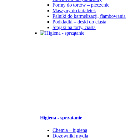
Formy do tortów – pieczenie
Maszyny do tartaletek
Palniki do karmelizacji, flambowania
Podkładki – deski do ciasta
Stojaki na torty, ciasta
Higiena - sprzątanie
Chemia – higiena
Dozowniki mydła