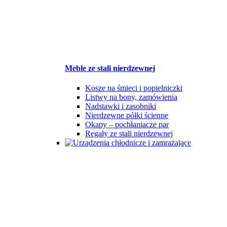
Meble ze stali nierdzewnej
Kosze na śmieci i popielniczki
Listwy na bony, zamówienia
Nadstawki i zasobniki
Nierdzewne półki ścienne
Okapy – pochłaniacze par
Regały ze stali nierdzewnej