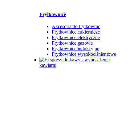
Frytkownice
Akcesoria do frytkownic
Frytkownice cukiernicze
Frytkownice elektryczne
Frytkownice gazowe
Frytkownice indukcyjne
Frytkownice wysokociśnieniowe