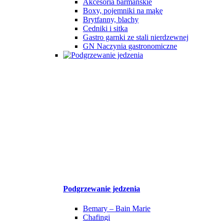
Akcesoria barmańskie
Boxy, pojemniki na mąkę
Brytfanny, blachy
Cedniki i sitka
Gastro garnki ze stali nierdzewnej
GN Naczynia gastronomiczne
Podgrzewanie jedzenia
Bemary – Bain Marie
Chafingi