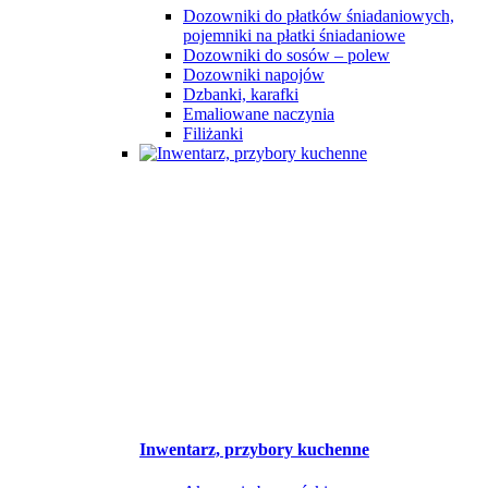
Dozowniki do płatków śniadaniowych,
pojemniki na płatki śniadaniowe
Dozowniki do sosów – polew
Dozowniki napojów
Dzbanki, karafki
Emaliowane naczynia
Filiżanki
Inwentarz, przybory kuchenne