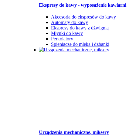
Ekspresy do kawy - wyposażenie kawiarni
Akcesoria do ekspresów do kawy
Automaty do kawy
Ekspresy do kawy z dźwignią
Młynki do kawy
Perkolatory
Spieniacze do mleka i dzbanki
Urządzenia mechaniczne, miksery