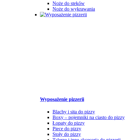
Noże do steków
Noże do wykrawania
Wyposażenie pizzerii
Blachy i sita do pizzy
Boxy – pojemniki na ciasto do pizzy
Łopaty do pizzy
Piece do pizzy
Stoły do pizzy
Talerze i inne akcesoria do pizzerii