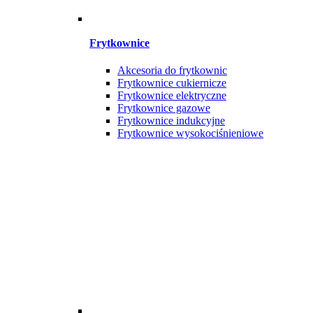
Frytkownice
Akcesoria do frytkownic
Frytkownice cukiernicze
Frytkownice elektryczne
Frytkownice gazowe
Frytkownice indukcyjne
Frytkownice wysokociśnieniowe