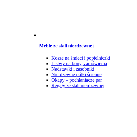
Meble ze stali nierdzewnej
Kosze na śmieci i popielniczki
Listwy na bony, zamówienia
Nadstawki i zasobniki
Nierdzewne półki ścienne
Okapy – pochłaniacze par
Regały ze stali nierdzewnej