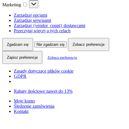
Marketing
Marketing
Zarządzaj opcjami
Zarządzaj serwisami
Zarządzaj {vendor_count} dostawcami
Przeczytaj więcej o tych celach
Zgadzam się
Nie zgadzam się
Zobacz preferencje
Zapisz preferencje
Zobacz preferencje
Zasady dotyczące plików cookie
GDPR
Skip
Skip
Rabaty ilościowe nawet do 13%
to
to
Moje konto
navigation
content
Śledzenie zamówienia
Kontakt