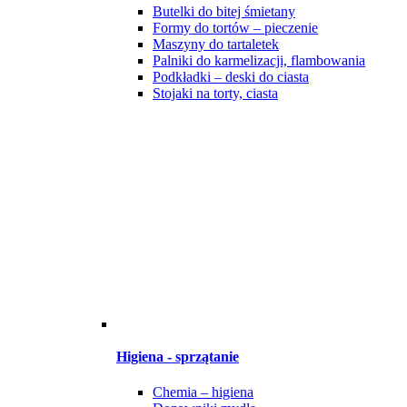
Butelki do bitej śmietany
Formy do tortów – pieczenie
Maszyny do tartaletek
Palniki do karmelizacji, flambowania
Podkładki – deski do ciasta
Stojaki na torty, ciasta
Higiena - sprzątanie
Chemia – higiena