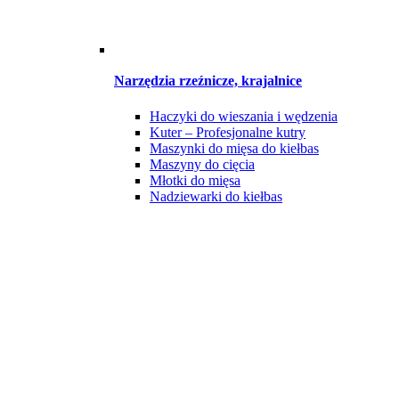
Narzędzia rzeźnicze, krajalnice
Haczyki do wieszania i wędzenia
Kuter – Profesjonalne kutry
Maszynki do mięsa do kiełbas
Maszyny do cięcia
Młotki do mięsa
Nadziewarki do kiełbas