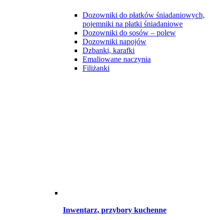
Dozowniki do płatków śniadaniowych,
pojemniki na płatki śniadaniowe
Dozowniki do sosów – polew
Dozowniki napojów
Dzbanki, karafki
Emaliowane naczynia
Filiżanki
Inwentarz, przybory kuchenne