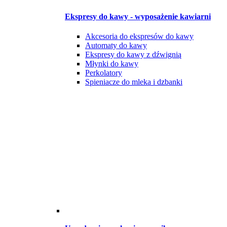
Ekspresy do kawy - wyposażenie kawiarni
Akcesoria do ekspresów do kawy
Automaty do kawy
Ekspresy do kawy z dźwignią
Młynki do kawy
Perkolatory
Spieniacze do mleka i dzbanki