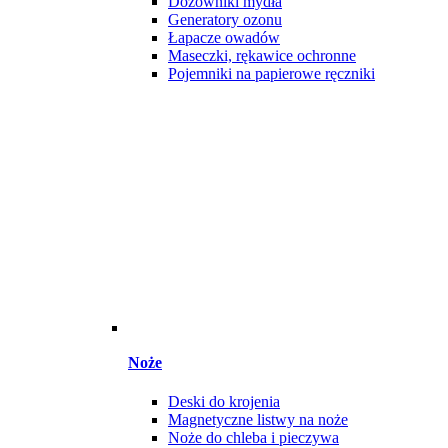
Dozowniki mydła
Generatory ozonu
Łapacze owadów
Maseczki, rękawice ochronne
Pojemniki na papierowe ręczniki
Noże
Deski do krojenia
Magnetyczne listwy na noże
Noże do chleba i pieczywa