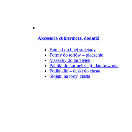
Akcesoria cukiernicze, dodatki
Butelki do bitej śmietany
Formy do tortów – pieczenie
Maszyny do tartaletek
Palniki do karmelizacji, flambowania
Podkładki – deski do ciasta
Stojaki na torty, ciasta