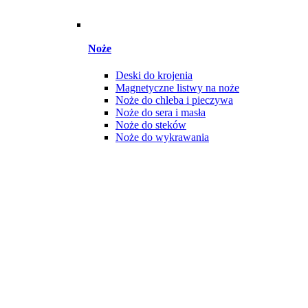
Noże
Deski do krojenia
Magnetyczne listwy na noże
Noże do chleba i pieczywa
Noże do sera i masła
Noże do steków
Noże do wykrawania