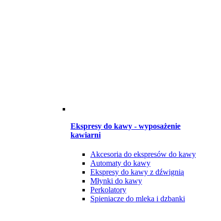
Ekspresy do kawy - wyposażenie
kawiarni
Akcesoria do ekspresów do kawy
Automaty do kawy
Ekspresy do kawy z dźwignią
Młynki do kawy
Perkolatory
Spieniacze do mleka i dzbanki