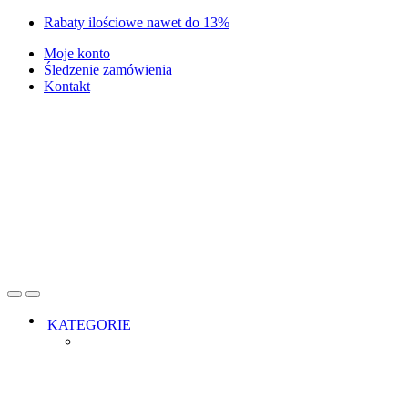
Skip
Skip
Rabaty ilościowe nawet do 13%
to
to
Moje konto
navigation
content
Śledzenie zamówienia
Kontakt
Open
Close
KATEGORIE