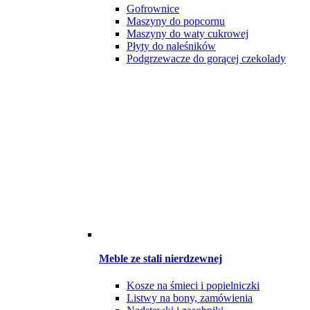
Gofrownice
Maszyny do popcornu
Maszyny do waty cukrowej
Płyty do naleśników
Podgrzewacze do gorącej czekolady
Meble ze stali nierdzewnej
Kosze na śmieci i popielniczki
Listwy na bony, zamówienia