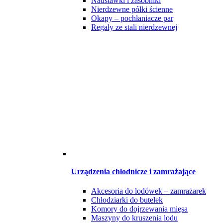
Nadstawki i zasobniki
Nierdzewne półki ścienne
Okapy – pochłaniacze par
Regały ze stali nierdzewnej
Urządzenia chłodnicze i zamrażające
Akcesoria do lodówek – zamrażarek
Chłodziarki do butelek
Komory do dojrzewania mięsa
Maszyny do kruszenia lodu