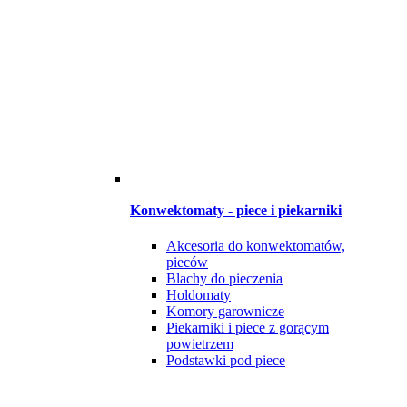
Konwektomaty - piece i piekarniki
Akcesoria do konwektomatów,
pieców
Blachy do pieczenia
Holdomaty
Komory garownicze
Piekarniki i piece z gorącym
powietrzem
Podstawki pod piece