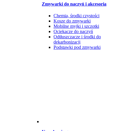
Zmywarki do naczyń i akcesoria
Chemia, środki czystości
Kosze do zmywarki
Mobilne myjki i szczotki
Ociekacze do naczyń
Odtłuszczacze i środki do
dekarbonizacji
Podstawki pod zmywarki