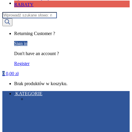
RABATY
Wyszukiwarka
produktów
My
Returning Customer ?
Account
Sign in
Don't have an account ?
Register
0
0,00
zł
Brak produktów w koszyku.
KATEGORIE