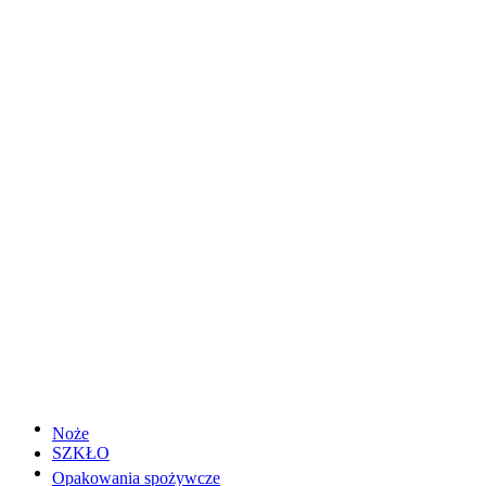
Noże
SZKŁO
Opakowania spożywcze