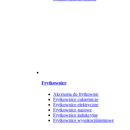
Frytkownice
Akcesoria do frytkownic
Frytkownice cukiernicze
Frytkownice elektryczne
Frytkownice gazowe
Frytkownice indukcyjne
Frytkownice wysokociśnieniowe