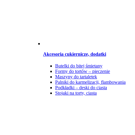
Akcesoria cukiernicze, dodatki
Butelki do bitej śmietany
Formy do tortów – pieczenie
Maszyny do tartaletek
Palniki do karmelizacji, flambowania
Podkładki – deski do ciasta
Stojaki na torty, ciasta