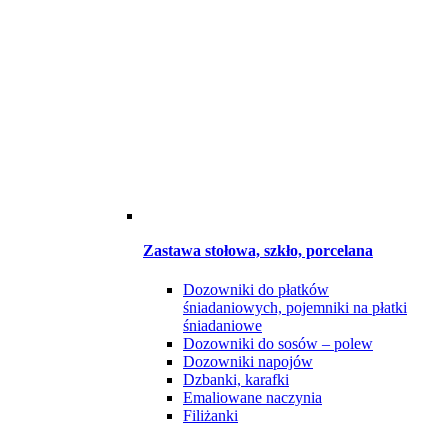
Zastawa stołowa, szkło, porcelana
Dozowniki do płatków
śniadaniowych, pojemniki na płatki
śniadaniowe
Dozowniki do sosów – polew
Dozowniki napojów
Dzbanki, karafki
Emaliowane naczynia
Filiżanki