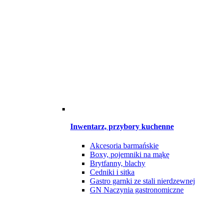
Inwentarz, przybory kuchenne
Akcesoria barmańskie
Boxy, pojemniki na mąkę
Brytfanny, blachy
Cedniki i sitka
Gastro garnki ze stali nierdzewnej
GN Naczynia gastronomiczne