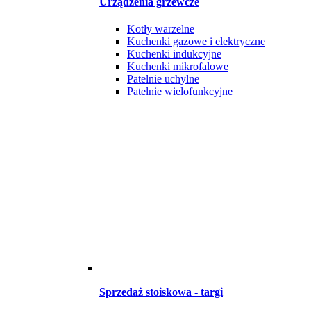
Urządzenia grzewcze
Kotły warzelne
Kuchenki gazowe i elektryczne
Kuchenki indukcyjne
Kuchenki mikrofalowe
Patelnie uchylne
Patelnie wielofunkcyjne
Sprzedaż stoiskowa - targi