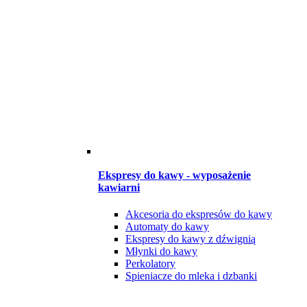
Ekspresy do kawy - wyposażenie
kawiarni
Akcesoria do ekspresów do kawy
Automaty do kawy
Ekspresy do kawy z dźwignią
Młynki do kawy
Perkolatory
Spieniacze do mleka i dzbanki