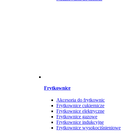
Frytkownice
Akcesoria do frytkownic
Frytkownice cukiernicze
Frytkownice elektryczne
Frytkownice gazowe
Frytkownice indukcyjne
Frytkownice wysokociśnieniowe