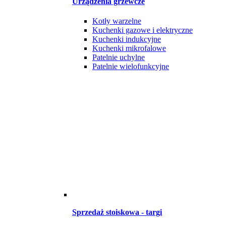
Urządzenia grzewcze
Kotły warzelne
Kuchenki gazowe i elektryczne
Kuchenki indukcyjne
Kuchenki mikrofalowe
Patelnie uchylne
Patelnie wielofunkcyjne
Sprzedaż stoiskowa - targi