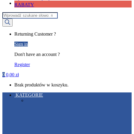
RABATY
Wyszukiwarka
produktów
My
Returning Customer ?
Account
Sign in
Don't have an account ?
Register
0
0,00
zł
Brak produktów w koszyku.
KATEGORIE