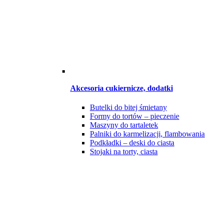
Akcesoria cukiernicze, dodatki
Butelki do bitej śmietany
Formy do tortów – pieczenie
Maszyny do tartaletek
Palniki do karmelizacji, flambowania
Podkładki – deski do ciasta
Stojaki na torty, ciasta