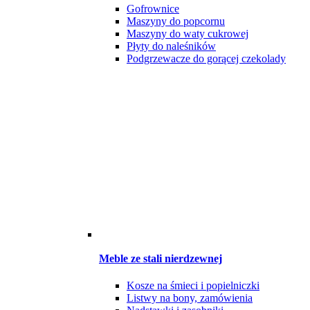
Gofrownice
Maszyny do popcornu
Maszyny do waty cukrowej
Płyty do naleśników
Podgrzewacze do gorącej czekolady
Meble ze stali nierdzewnej
Kosze na śmieci i popielniczki
Listwy na bony, zamówienia