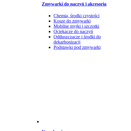
Zmywarki do naczyń i akcesoria
Chemia, środki czystości
Kosze do zmywarki
Mobilne myjki i szczotki
Ociekacze do naczyń
Odtłuszczacze i środki do
dekarbonizacji
Podstawki pod zmywarki