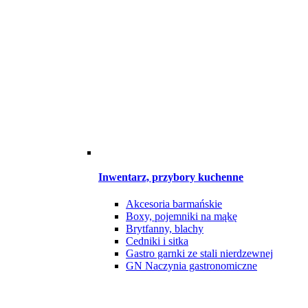
Inwentarz, przybory kuchenne
Akcesoria barmańskie
Boxy, pojemniki na mąkę
Brytfanny, blachy
Cedniki i sitka
Gastro garnki ze stali nierdzewnej
GN Naczynia gastronomiczne