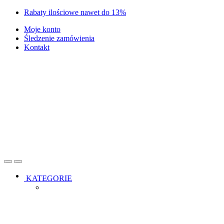
Skip
Skip
Rabaty ilościowe nawet do 13%
to
to
Moje konto
navigation
content
Śledzenie zamówienia
Kontakt
Open
Close
KATEGORIE