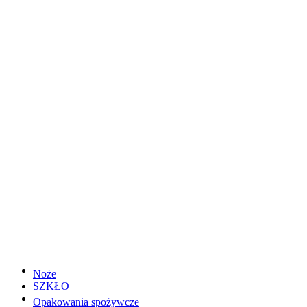
Noże
SZKŁO
Opakowania spożywcze