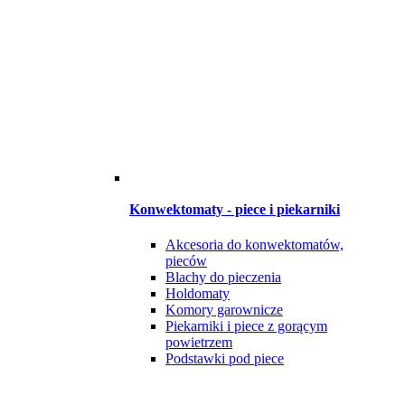
Konwektomaty - piece i piekarniki
Akcesoria do konwektomatów,
pieców
Blachy do pieczenia
Holdomaty
Komory garownicze
Piekarniki i piece z gorącym
powietrzem
Podstawki pod piece