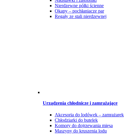
Nadstawki i zasobniki
Nierdzewne półki ścienne
Okapy – pochłaniacze par
Regały ze stali nierdzewnej
Urządzenia chłodnicze i zamrażające
Akcesoria do lodówek – zamrażarek
Chłodziarki do butelek
Komory do dojrzewania mięsa
Maszyny do kruszenia lodu