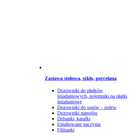
Zastawa stołowa, szkło, porcelana
Dozowniki do płatków
śniadaniowych, pojemniki na płatki
śniadaniowe
Dozowniki do sosów – polew
Dozowniki napojów
Dzbanki, karafki
Emaliowane naczynia
Filiżanki