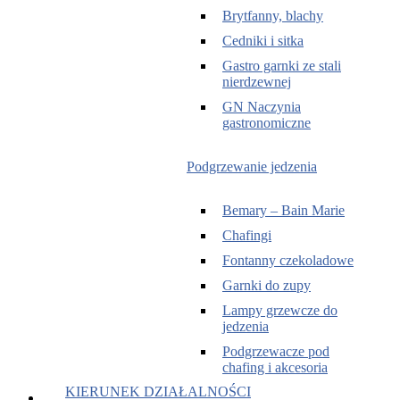
Brytfanny, blachy
Cedniki i sitka
Gastro garnki ze stali
nierdzewnej
GN Naczynia
gastronomiczne
Podgrzewanie jedzenia
Bemary – Bain Marie
Chafingi
Fontanny czekoladowe
Garnki do zupy
Lampy grzewcze do
jedzenia
Podgrzewacze pod
chafing i akcesoria
KIERUNEK DZIAŁALNOŚCI