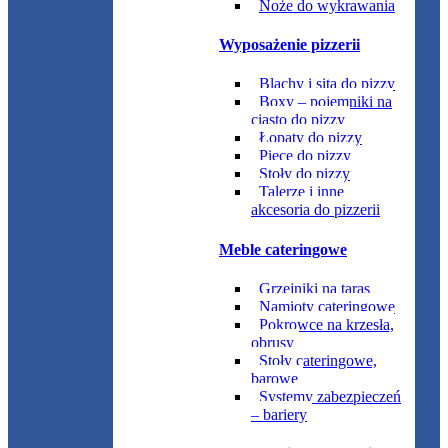
Noże do wykrawania
Wyposażenie pizzerii
Blachy i sita do pizzy
Boxy – pojemniki na
ciasto do pizzy
Łopaty do pizzy
Piece do pizzy
Stoły do pizzy
Talerze i inne
akcesoria do pizzerii
Meble cateringowe
Grzejniki na taras
Namioty cateringowe
Pokrowce na krzesła,
obrusy
Stoły cateringowe,
barowe
Systemy zabezpieczeń
– bariery