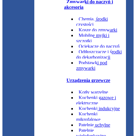
Zmywarki do naczyń i
akcesoria
Chemia, środki
czystości
Kosze do zmywarki
Mobilne myjki i
szczotki
Ociekacze do naczyń
Odtłuszczacze i środki
do dekarbonizacji
Podstawki pod
zmywarki
Urządzenia grzewcze
Kotły warzelne
Kuchenki gazowe i
elektryczne
Kuchenki indukcyjne
Kuchenki
mikrofalowe
Patelnie uchylne
Patelnie
wielofunkcyjne