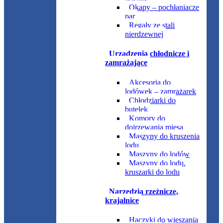
Okapy – pochłaniacze
par
Regały ze stali
nierdzewnej
Urządzenia chłodnicze i
zamrażające
Akcesoria do
lodówek – zamrażarek
Chłodziarki do
butelek
Komory do
dojrzewania mięsa
Maszyny do kruszenia
lodu
Maszyny do lodów
Maszyny do lodu,
kruszarki do lodu
Narzędzia rzeźnicze,
krajalnice
Haczyki do wieszania