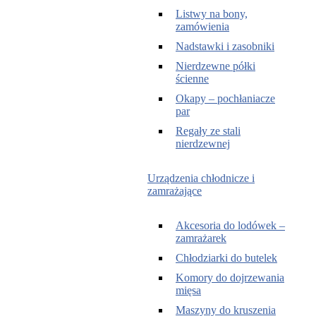
Listwy na bony,
zamówienia
Nadstawki i zasobniki
Nierdzewne półki
ścienne
Okapy – pochłaniacze
par
Regały ze stali
nierdzewnej
Urządzenia chłodnicze i
zamrażające
Akcesoria do lodówek –
zamrażarek
Chłodziarki do butelek
Komory do dojrzewania
mięsa
Maszyny do kruszenia