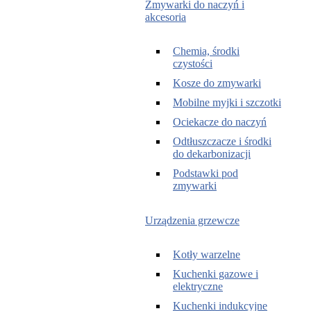
Zmywarki do naczyń i
akcesoria
Chemia, środki
czystości
Kosze do zmywarki
Mobilne myjki i szczotki
Ociekacze do naczyń
Odtłuszczacze i środki
do dekarbonizacji
Podstawki pod
zmywarki
Urządzenia grzewcze
Kotły warzelne
Kuchenki gazowe i
elektryczne
Kuchenki indukcyjne