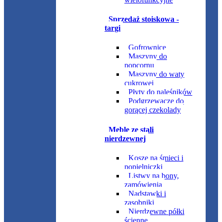
Sprzedaż stoiskowa -
targi
Gofrownice
Maszyny do
popcornu
Maszyny do waty
cukrowej
Płyty do naleśników
Podgrzewacze do
gorącej czekolady
Meble ze stali
nierdzewnej
Kosze na śmieci i
popielniczki
Listwy na bony,
zamówienia
Nadstawki i
zasobniki
Nierdzewne półki
ścienne