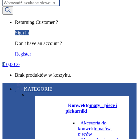
Wyszukiwarka
produktów
My
Returning Customer ?
Account
Sign in
Don't have an account ?
Register
0
0,00
zł
Brak produktów w koszyku.
KATEGORIE
Konwektomaty - piece i
piekarniki
Akcesoria do
konwektomatów,
pieców