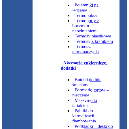
Pojemniki na
jedzenie
Termoboksy
Termoporty z
bocznym
napełnianiem
Termosy plastikowe
Termosy z kranikiem
Termosy,
termonaczynia
Akcesoria cukiernicze,
dodatki
Butelki do bitej
śmietany
Formy do tortów –
pieczenie
Maszyny do
tartaletek
Palniki do
karmelizacji,
flambowania
Podkładki – deski do