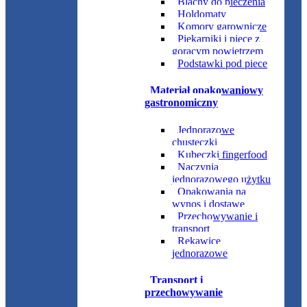
Blachy do pieczenia
Holdomaty
Komory garownicze
Piekarniki i piece z
gorącym powietrzem
Podstawki pod piece
Materiał opakowaniowy
gastronomiczny
Jednorazowe
chusteczki
Kubeczki fingerfood
Naczynia
jednorazowego użytku
Opakowania na
wynos i dostawę
Przechowywanie i
transport
Rękawice
jednorazowe
Transport i
przechowywanie