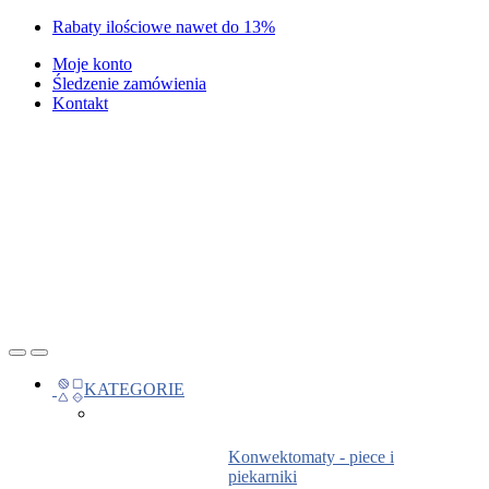
Skip
Skip
Rabaty ilościowe nawet do 13%
to
to
Moje konto
navigation
content
Śledzenie zamówienia
Kontakt
Open
Close
KATEGORIE
Konwektomaty - piece i
piekarniki