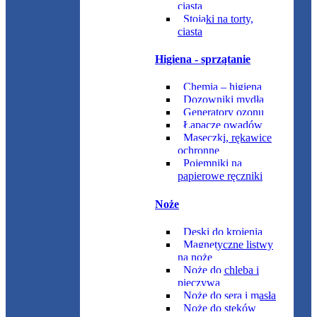
ciasta
Stojaki na torty,
ciasta
Higiena - sprzątanie
Chemia – higiena
Dozowniki mydła
Generatory ozonu
Łapacze owadów
Maseczki, rękawice
ochronne
Pojemniki na
papierowe ręczniki
Noże
Deski do krojenia
Magnetyczne listwy
na noże
Noże do chleba i
pieczywa
Noże do sera i masła
Noże do steków