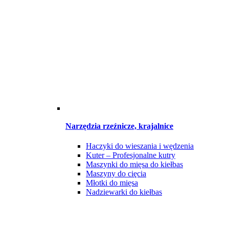
Narzędzia rzeźnicze, krajalnice
Haczyki do wieszania i wędzenia
Kuter – Profesjonalne kutry
Maszynki do mięsa do kiełbas
Maszyny do cięcia
Młotki do mięsa
Nadziewarki do kiełbas