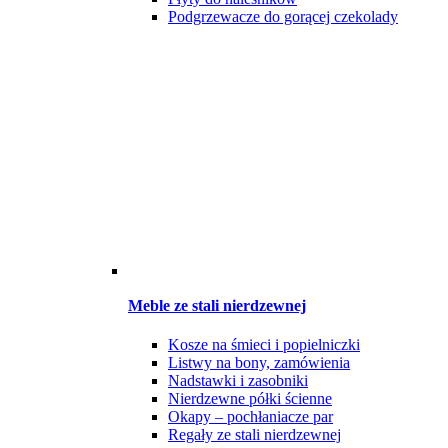
Podgrzewacze do gorącej czekolady
Meble ze stali nierdzewnej
Kosze na śmieci i popielniczki
Listwy na bony, zamówienia
Nadstawki i zasobniki
Nierdzewne półki ścienne
Okapy – pochłaniacze par
Regały ze stali nierdzewnej