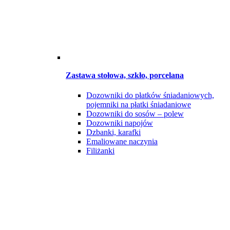
Zastawa stołowa, szkło, porcelana
Dozowniki do płatków śniadaniowych,
pojemniki na płatki śniadaniowe
Dozowniki do sosów – polew
Dozowniki napojów
Dzbanki, karafki
Emaliowane naczynia
Filiżanki