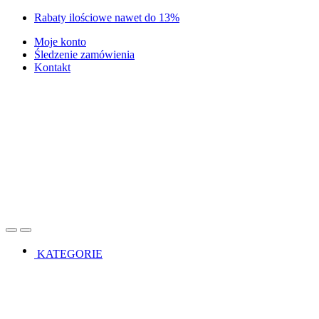
Skip
Skip
Rabaty ilościowe nawet do 13%
to
to
Moje konto
navigation
content
Śledzenie zamówienia
Kontakt
Open
Close
KATEGORIE