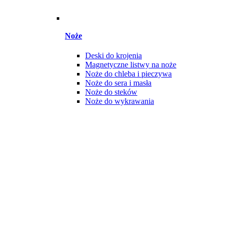
Noże
Deski do krojenia
Magnetyczne listwy na noże
Noże do chleba i pieczywa
Noże do sera i masła
Noże do steków
Noże do wykrawania