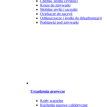
Chemia, środki czystości
Kosze do zmywarki
Mobilne myjki i szczotki
Ociekacze do naczyń
Odtłuszczacze i środki do dekarbonizacji
Podstawki pod zmywarki
Urządzenia grzewcze
Kotły warzelne
Kuchenki gazowe i elektryczne