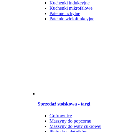
Kuchenki indukcyjne
Kuchenki mikrofalowe
Patelnie uchylne
Patelnie wielofunkcyjne
Sprzedaż stoiskowa - targi
Gofrownice
Maszyny do popcornu
Maszyny do waty cukrowej
Płyty do naleśników