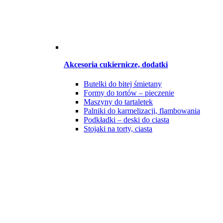
Akcesoria cukiernicze, dodatki
Butelki do bitej śmietany
Formy do tortów – pieczenie
Maszyny do tartaletek
Palniki do karmelizacji, flambowania
Podkładki – deski do ciasta
Stojaki na torty, ciasta