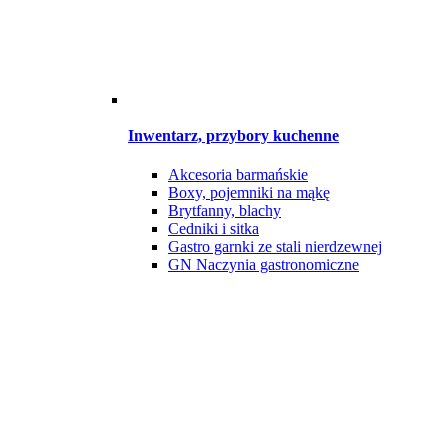
Inwentarz, przybory kuchenne
Akcesoria barmańskie
Boxy, pojemniki na mąkę
Brytfanny, blachy
Cedniki i sitka
Gastro garnki ze stali nierdzewnej
GN Naczynia gastronomiczne