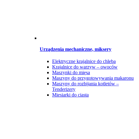
Urządzenia mechaniczne, miksery
Elektryczne krajalnice do chleba
Krajalnice do warzyw – owoców
Maszynki do mięsa
Maszyny do przygotowywania makaronu
Maszyny do rozbijania kotletów –
Tenderizery
Miesiarki do ciasta