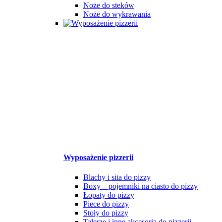
Noże do steków
Noże do wykrawania
Wyposażenie pizzerii
Blachy i sita do pizzy
Boxy – pojemniki na ciasto do pizzy
Łopaty do pizzy
Piece do pizzy
Stoły do pizzy
Talerze i inne akcesoria do pizzerii