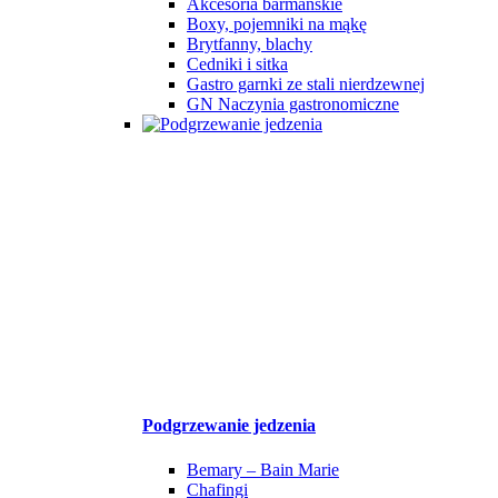
Akcesoria barmańskie
Boxy, pojemniki na mąkę
Brytfanny, blachy
Cedniki i sitka
Gastro garnki ze stali nierdzewnej
GN Naczynia gastronomiczne
Podgrzewanie jedzenia
Bemary – Bain Marie
Chafingi