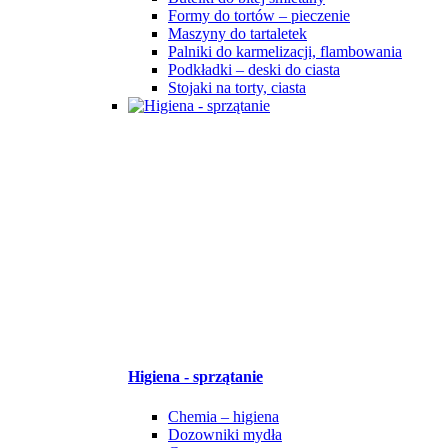
Formy do tortów – pieczenie
Maszyny do tartaletek
Palniki do karmelizacji, flambowania
Podkładki – deski do ciasta
Stojaki na torty, ciasta
Higiena - sprzątanie
Chemia – higiena
Dozowniki mydła