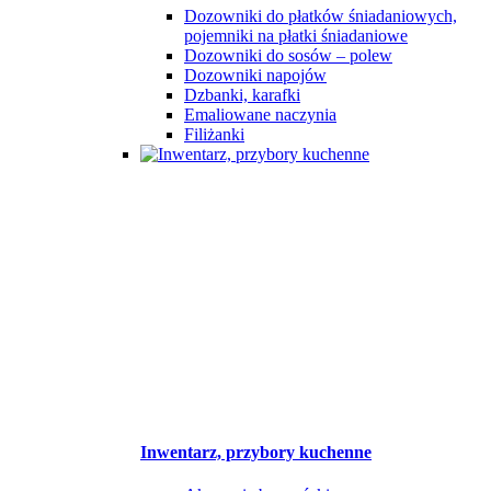
Dozowniki do płatków śniadaniowych,
pojemniki na płatki śniadaniowe
Dozowniki do sosów – polew
Dozowniki napojów
Dzbanki, karafki
Emaliowane naczynia
Filiżanki
Inwentarz, przybory kuchenne