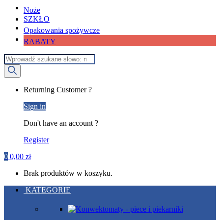
Noże
SZKŁO
Opakowania spożywcze
RABATY
Wyszukiwarka
produktów
My
Returning Customer ?
Account
Sign in
Don't have an account ?
Register
0
0,00
zł
Brak produktów w koszyku.
KATEGORIE