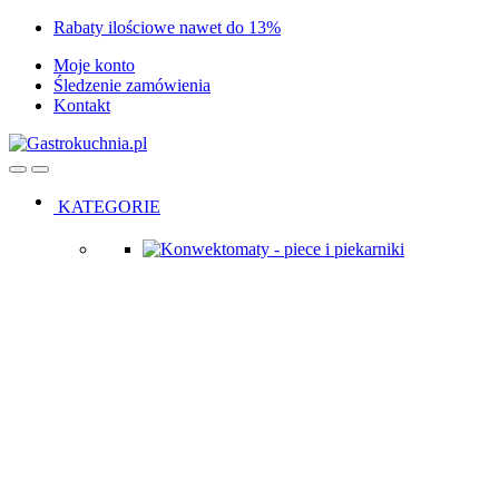
Skip
Skip
Rabaty ilościowe nawet do 13%
to
to
Moje konto
navigation
content
Śledzenie zamówienia
Kontakt
Open
Close
KATEGORIE