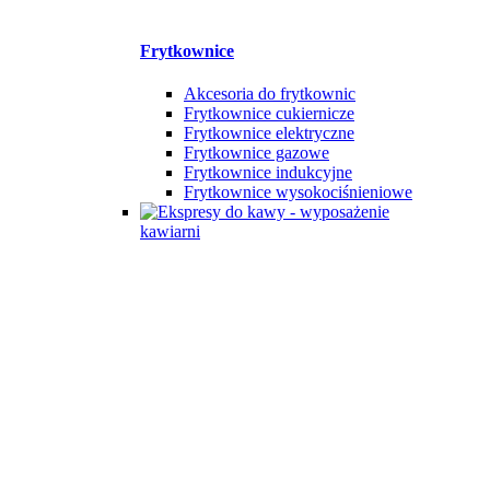
Frytkownice
Akcesoria do frytkownic
Frytkownice cukiernicze
Frytkownice elektryczne
Frytkownice gazowe
Frytkownice indukcyjne
Frytkownice wysokociśnieniowe