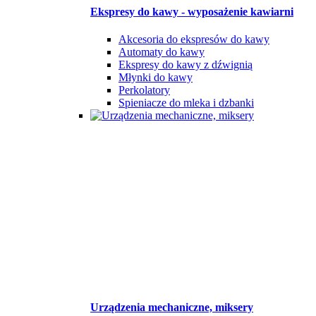
Ekspresy do kawy - wyposażenie kawiarni
Akcesoria do ekspresów do kawy
Automaty do kawy
Ekspresy do kawy z dźwignią
Młynki do kawy
Perkolatory
Spieniacze do mleka i dzbanki
Urządzenia mechaniczne, miksery