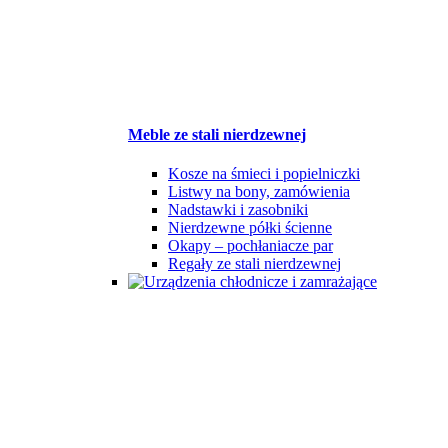
Meble ze stali nierdzewnej
Kosze na śmieci i popielniczki
Listwy na bony, zamówienia
Nadstawki i zasobniki
Nierdzewne półki ścienne
Okapy – pochłaniacze par
Regały ze stali nierdzewnej