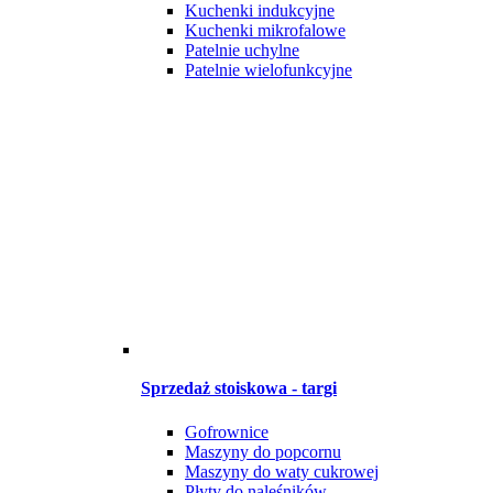
Kuchenki indukcyjne
Kuchenki mikrofalowe
Patelnie uchylne
Patelnie wielofunkcyjne
Sprzedaż stoiskowa - targi
Gofrownice
Maszyny do popcornu
Maszyny do waty cukrowej
Płyty do naleśników