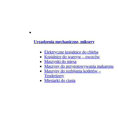
Urządzenia mechaniczne, miksery
Elektryczne krajalnice do chleba
Krajalnice do warzyw – owoców
Maszynki do mięsa
Maszyny do przygotowywania makaronu
Maszyny do rozbijania kotletów –
Tenderizery
Miesiarki do ciasta