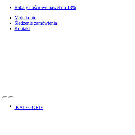
Skip
Skip
Rabaty ilościowe nawet do 13%
to
to
Moje konto
navigation
content
Śledzenie zamówienia
Kontakt
Open
Close
KATEGORIE