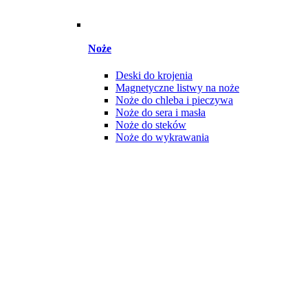
Noże
Deski do krojenia
Magnetyczne listwy na noże
Noże do chleba i pieczywa
Noże do sera i masła
Noże do steków
Noże do wykrawania