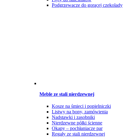
Podgrzewacze do gorącej czekolady
Meble ze stali nierdzewnej
Kosze na śmieci i popielniczki
Listwy na bony, zamówienia
Nadstawki i zasobniki
Nierdzewne półki ścienne
Okapy – pochłaniacze par
Regały ze stali nierdzewnej