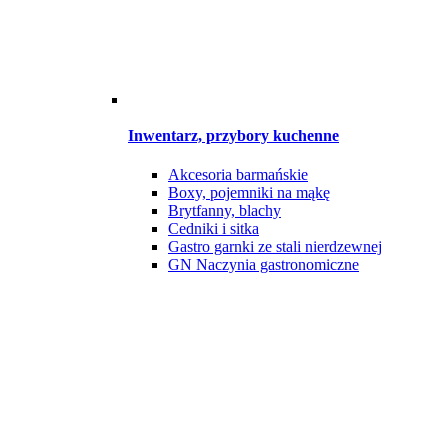
Inwentarz, przybory kuchenne
Akcesoria barmańskie
Boxy, pojemniki na mąkę
Brytfanny, blachy
Cedniki i sitka
Gastro garnki ze stali nierdzewnej
GN Naczynia gastronomiczne