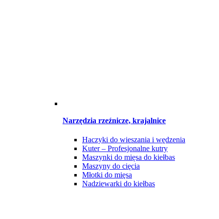
Narzędzia rzeźnicze, krajalnice
Haczyki do wieszania i wędzenia
Kuter – Profesjonalne kutry
Maszynki do mięsa do kiełbas
Maszyny do cięcia
Młotki do mięsa
Nadziewarki do kiełbas