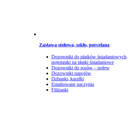
Zastawa stołowa, szkło, porcelana
Dozowniki do płatków śniadaniowych,
pojemniki na płatki śniadaniowe
Dozowniki do sosów – polew
Dozowniki napojów
Dzbanki, karafki
Emaliowane naczynia
Filiżanki