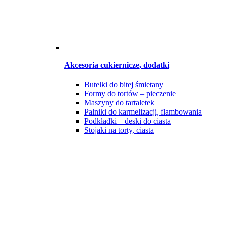
Akcesoria cukiernicze, dodatki
Butelki do bitej śmietany
Formy do tortów – pieczenie
Maszyny do tartaletek
Palniki do karmelizacji, flambowania
Podkładki – deski do ciasta
Stojaki na torty, ciasta