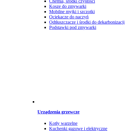
Chemia, środki czystości
Kosze do zmywarki
Mobilne myjki i szczotki
Ociekacze do naczyń
Odtłuszczacze i środki do dekarbonizacji
Podstawki pod zmywarki
Urządzenia grzewcze
Kotły warzelne
Kuchenki gazowe i elektryczne