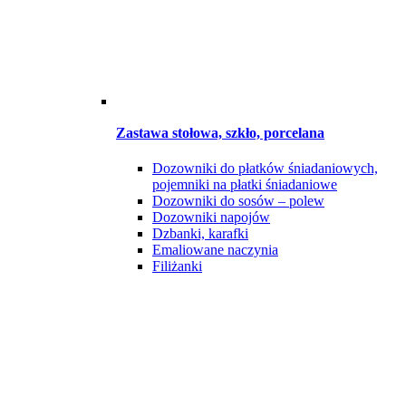
Zastawa stołowa, szkło, porcelana
Dozowniki do płatków śniadaniowych,
pojemniki na płatki śniadaniowe
Dozowniki do sosów – polew
Dozowniki napojów
Dzbanki, karafki
Emaliowane naczynia
Filiżanki