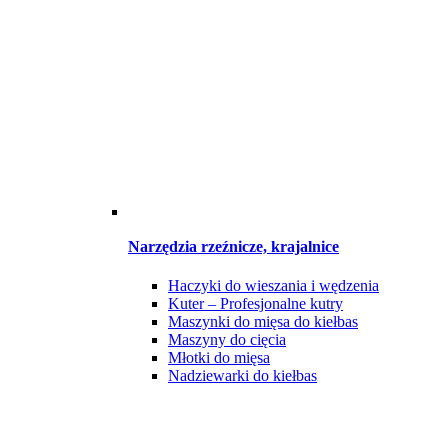
Narzędzia rzeźnicze, krajalnice
Haczyki do wieszania i wędzenia
Kuter – Profesjonalne kutry
Maszynki do mięsa do kiełbas
Maszyny do cięcia
Młotki do mięsa
Nadziewarki do kiełbas