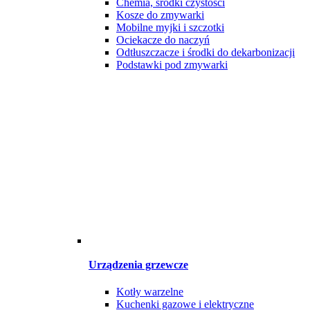
Chemia, środki czystości
Kosze do zmywarki
Mobilne myjki i szczotki
Ociekacze do naczyń
Odtłuszczacze i środki do dekarbonizacji
Podstawki pod zmywarki
Urządzenia grzewcze
Kotły warzelne
Kuchenki gazowe i elektryczne