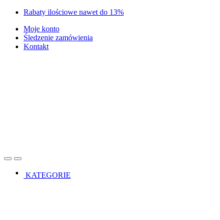
Skip
Skip
Rabaty ilościowe nawet do 13%
to
to
Moje konto
navigation
content
Śledzenie zamówienia
Kontakt
Open
Close
KATEGORIE