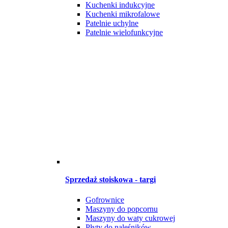
Kuchenki indukcyjne
Kuchenki mikrofalowe
Patelnie uchylne
Patelnie wielofunkcyjne
Sprzedaż stoiskowa - targi
Gofrownice
Maszyny do popcornu
Maszyny do waty cukrowej
Płyty do naleśników