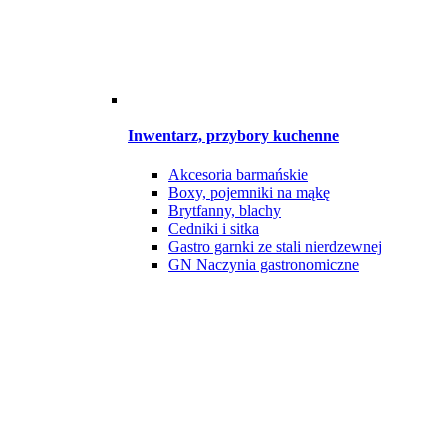
Inwentarz, przybory kuchenne
Akcesoria barmańskie
Boxy, pojemniki na mąkę
Brytfanny, blachy
Cedniki i sitka
Gastro garnki ze stali nierdzewnej
GN Naczynia gastronomiczne