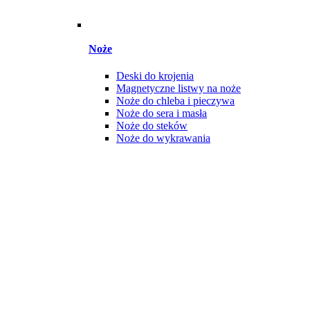
Noże
Deski do krojenia
Magnetyczne listwy na noże
Noże do chleba i pieczywa
Noże do sera i masła
Noże do steków
Noże do wykrawania