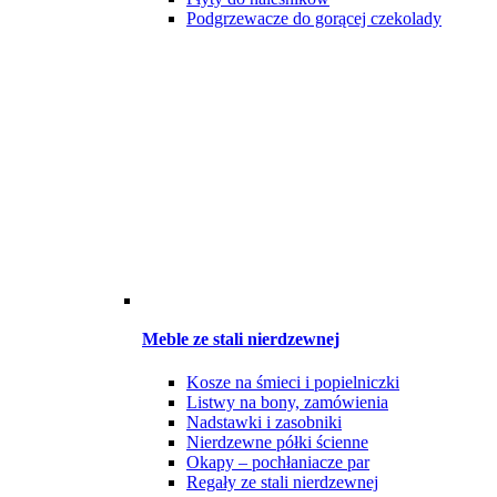
Podgrzewacze do gorącej czekolady
Meble ze stali nierdzewnej
Kosze na śmieci i popielniczki
Listwy na bony, zamówienia
Nadstawki i zasobniki
Nierdzewne półki ścienne
Okapy – pochłaniacze par
Regały ze stali nierdzewnej