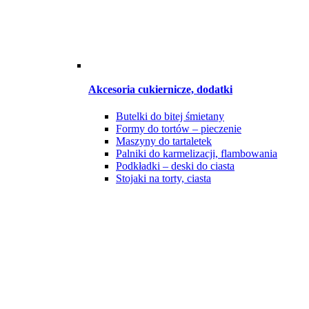
Akcesoria cukiernicze, dodatki
Butelki do bitej śmietany
Formy do tortów – pieczenie
Maszyny do tartaletek
Palniki do karmelizacji, flambowania
Podkładki – deski do ciasta
Stojaki na torty, ciasta