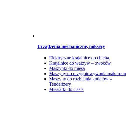
Urządzenia mechaniczne, miksery
Elektryczne krajalnice do chleba
Krajalnice do warzyw – owoców
Maszynki do mięsa
Maszyny do przygotowywania makaronu
Maszyny do rozbijania kotletów –
Tenderizery
Miesiarki do ciasta