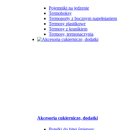
Pojemniki na jedzenie
Termoboksy
Termoporty z bocznym napełnianiem
Termosy plastikowe
Termosy z kranikiem
Termosy, termonaczynia
Akcesoria cukiernicze, dodatki
Butelki do bitej śmietany