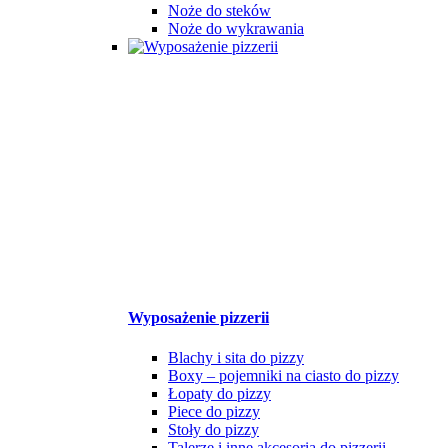
Noże do steków
Noże do wykrawania
Wyposażenie pizzerii
Blachy i sita do pizzy
Boxy – pojemniki na ciasto do pizzy
Łopaty do pizzy
Piece do pizzy
Stoły do pizzy
Talerze i inne akcesoria do pizzerii