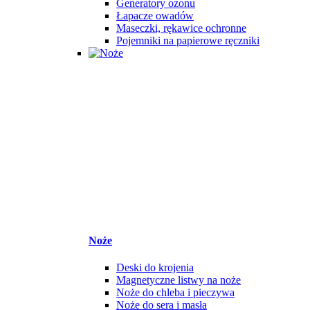
Generatory ozonu
Łapacze owadów
Maseczki, rękawice ochronne
Pojemniki na papierowe ręczniki
Noże
Deski do krojenia
Magnetyczne listwy na noże
Noże do chleba i pieczywa
Noże do sera i masła