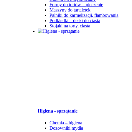
Formy do tortów – pieczenie
Maszyny do tartaletek
Palniki do karmelizacji, flambowania
Podkładki – deski do ciasta
Stojaki na torty, ciasta
Higiena - sprzątanie
Chemia – higiena
Dozowniki mydła