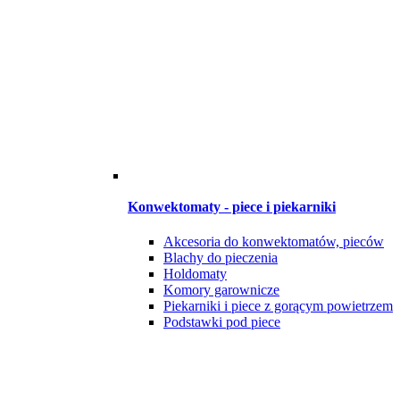
Konwektomaty - piece i piekarniki
Akcesoria do konwektomatów, pieców
Blachy do pieczenia
Holdomaty
Komory garownicze
Piekarniki i piece z gorącym powietrzem
Podstawki pod piece