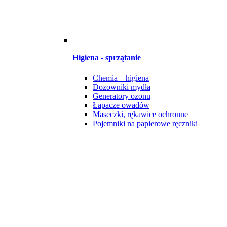
Higiena - sprzątanie
Chemia – higiena
Dozowniki mydła
Generatory ozonu
Łapacze owadów
Maseczki, rękawice ochronne
Pojemniki na papierowe ręczniki