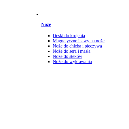
Noże
Deski do krojenia
Magnetyczne listwy na noże
Noże do chleba i pieczywa
Noże do sera i masła
Noże do steków
Noże do wykrawania